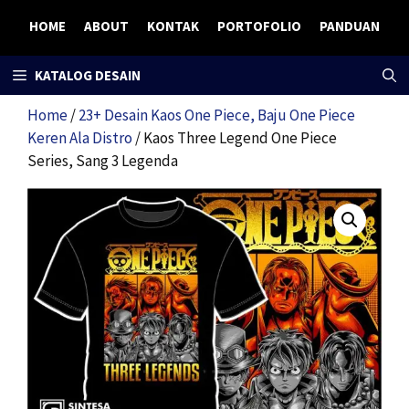
Skip
HOME
ABOUT
KONTAK
PORTOFOLIO
PANDUAN
to
content
KATALOG DESAIN
Home
/
23+ Desain Kaos One Piece, Baju One Piece
Keren Ala Distro
/ Kaos Three Legend One Piece
Series, Sang 3 Legenda