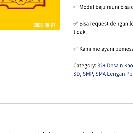
✅
Model baju reuni bisa 
✅
Bisa request dengan l
tidak.
✅
Kami melayani pemesa
Category:
32+ Desain Kao
SD, SMP, SMA Lengan Pe