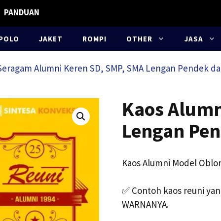
PANDUAN
POLO
JAKET
ROMPI
OTHER
JASA
u Seragam Alumni Keren SD, SMP, SMA Lengan Pendek da
Kaos Alumn
Lengan Pe
Kaos Alumni Model Oblo
✅
Contoh kaos reuni yan
WARNANYA.