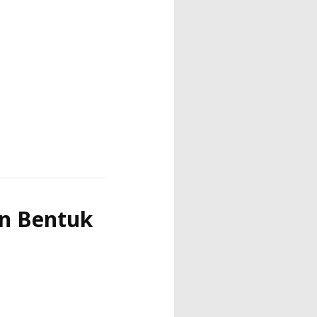
a
an Bentuk