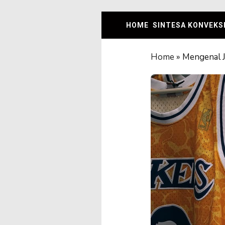
Skip
to
HOME
SINTESA KONVEKS
content
Home
»
Mengenal J