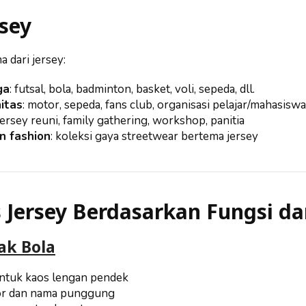
rsey
 dari jersey:
ga
: futsal, bola, badminton, basket, voli, sepeda, dll.
itas
: motor, sepeda, fans club, organisasi pelajar/mahasisw
 jersey reuni, family gathering, workshop, panitia
n fashion
: koleksi gaya streetwear bertema jersey
is Jersey Berdasarkan Fungsi d
ak Bola
tuk kaos lengan pendek
or dan nama punggung