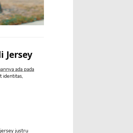
i Jersey
annya ada pada
 identitas,
jersey justru