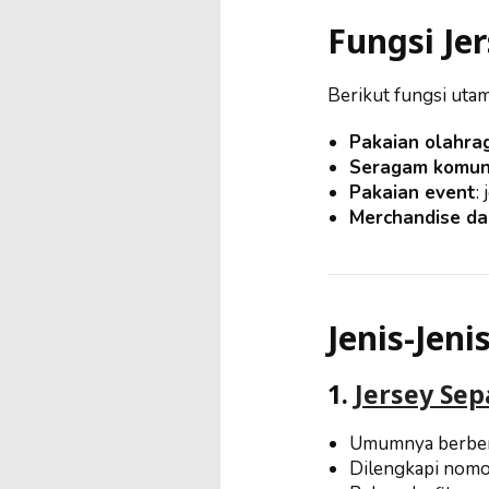
Fungsi Je
Berikut fungsi utama
Pakaian olahra
Seragam komun
Pakaian event
:
Merchandise da
Jenis-Jen
1.
Jersey Sep
Umumnya berben
Dilengkapi nom