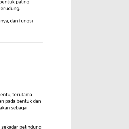
bentuk paling
 kerudung.
snya, dan fungsi
tentu, terutama
an pada bentuk dan
nakan sebagai
n sekadar pelindung