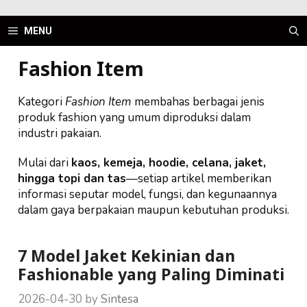
Skip
to
MENU
content
Fashion Item
Kategori
Fashion Item
membahas berbagai jenis
produk fashion yang umum diproduksi dalam
industri pakaian.
Mulai dari
kaos, kemeja, hoodie, celana, jaket,
hingga topi dan tas
—setiap artikel memberikan
informasi seputar model, fungsi, dan kegunaannya
dalam gaya berpakaian maupun kebutuhan produksi.
7 Model Jaket Kekinian dan
Fashionable yang Paling Diminati
2026-04-30
by
Sintesa