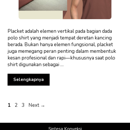
Placket adalah elemen vertikal pada bagian dada
polo shirt yang menjadi tempat deretan kancing
berada. Bukan hanya elemen fungsional, placket
juga memegang peran penting dalam membentuk
kesan profesional dan rapi—khususnya saat polo
shirt digunakan sebagai …
Selengkapnya
Page
Page
Page
1
2
3
Next
→
Sintesa Konveksi